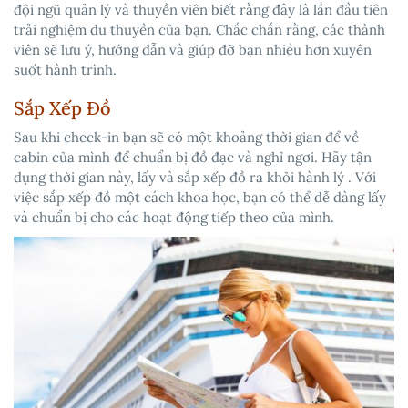
đội ngũ quản lý và thuyền viên biết rằng đây là lần đầu tiên
trải nghiệm du thuyền của bạn. Chắc chắn rằng, các thành
viên sẽ lưu ý, hướng dẫn và giúp đỡ bạn nhiều hơn xuyên
suốt hành trình.
Sắp Xếp Đồ
Sau khi check-in bạn sẽ có một khoảng thời gian để về
cabin của mình để chuẩn bị đồ đạc và nghỉ ngơi. Hãy tận
dụng thời gian này, lấy và sắp xếp đồ ra khỏi hành lý . Với
việc sắp xếp đồ một cách khoa học, bạn có thể dễ dàng lấy
và chuẩn bị cho các hoạt động tiếp theo của mình.