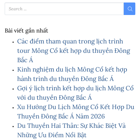
Bài viết gần nhất
Các điểm tham quan trong lịch trình
tour Mông Cổ kết hợp du thuyền Đông
Bắc Á
Kinh nghiệm du lịch Mông Cổ kết hợp
hành trình du thuyền Đông Bắc Á
Gợi ý lịch trình kết hợp du lịch Mông Cổ
với du thuyền Đông Bắc Á
Xu Hướng Du Lịch Mông Cổ Kết Hợp Du
Thuyền Đông Bắc Á Năm 2026
Du Thuyền Hai Thân: Sự Khác Biệt Và
Những Ưu Điểm Nổi Bật