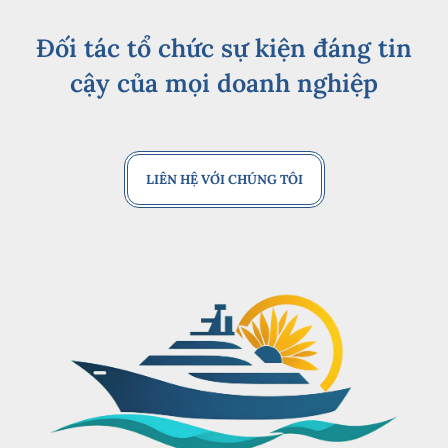
Đối tác tổ chức sự kiện đáng tin
cậy của mọi doanh nghiệp
LIÊN HỆ VỚI CHÚNG TÔI