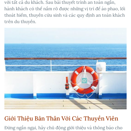
với tất cả du khách. Sau bài thuyết trình an toàn ngắn,
hành khách có thể nắm rõ được những vị trí để áo phao, lối
thoát hiểm, thuyền cứu sinh và các quy định an toàn khách
trên du thuyền.
Giới Thiệu Bản Thân Với Các Thuyền Viên
Đừng ngần ngại, hãy chủ động giới thiệu và thông báo cho