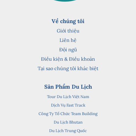
Về chúng tôi
Giới thiệu
Liên hệ
Đội ngũ
Điều kiện & Điều khoản
Tại sao chúng tôi khác biệt
Sản Phẩm Du Lịch
Tour Du Lịch Việt Nam
Dịch Vụ Fast Track
Công Ty Tổ Chức Team Building
Du Lịch Bhutan
Du Lịch Trung Quốc