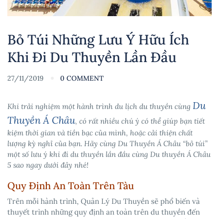
Bỏ Túi Những Lưu Ý Hữu Ích
Khi Đi Du Thuyền Lần Đầu
27/11/2019
0 COMMENT
Du
Khi trải nghiệm một hành trình du lịch du thuyền cùng
Thuyền Á Châu
, có rất nhiều chú ý có thể giúp bạn tiết
kiệm thời gian và tiền bạc của mình, hoặc cải thiện chất
lượng kỳ nghỉ của bạn. Hãy cùng Du Thuyền Á Châu “bỏ túi”
một số lưu ý khi đi du thuyền lần đầu cùng Du thuyền Á Châu
5 sao ngay dưới đây nhé!
Quy Định An Toàn Trên Tàu
Trên mỗi hành trình, Quản Lý Du Thuyền sẽ phổ biến và
thuyết trình những quy định an toàn trên du thuyền đến