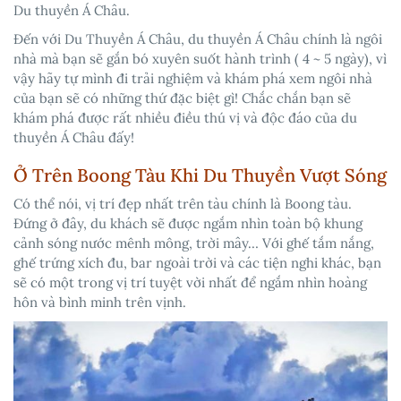
Du thuyền Á Châu.
Đến với Du Thuyền Á Châu, du thuyền Á Châu chính là ngôi
nhà mà bạn sẽ gắn bó xuyên suốt hành trình ( 4 ~ 5 ngày), vì
vậy hãy tự mình đi trải nghiệm và khám phá xem ngôi nhà
của bạn sẽ có những thứ đặc biệt gì! Chắc chắn bạn sẽ
khám phá được rất nhiều điều thú vị và độc đáo của du
thuyền Á Châu đấy!
Ở Trên Boong Tàu Khi Du Thuyền Vượt Sóng
Có thể nói, vị trí đẹp nhất trên tàu chính là Boong tàu.
Đứng ở đây, du khách sẽ được ngắm nhìn toàn bộ khung
cảnh sóng nước mênh mông, trời mây… Với ghế tắm nắng,
ghế trứng xích đu, bar ngoài trời và các tiện nghi khác, bạn
sẽ có một trong vị trí tuyệt vời nhất để ngắm nhìn hoàng
hôn và bình minh trên vịnh.