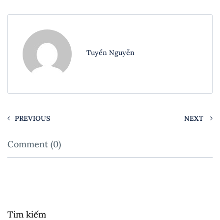
Tuyển Nguyễn
PREVIOUS
NEXT
Comment (0)
Tìm kiếm