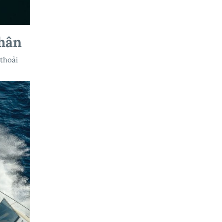
Thân
 thoải