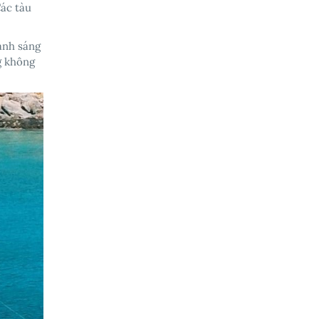
Các tàu
 ánh sáng
g không