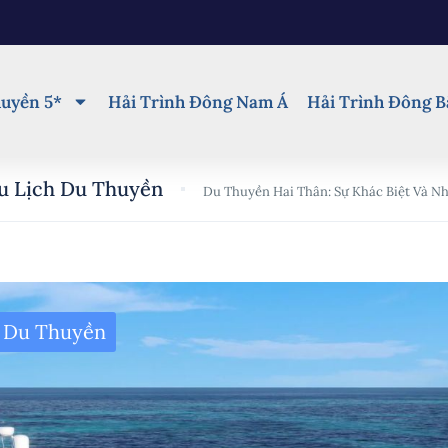
uyền 5*
Hải Trình Đông Nam Á
Hải Trình Đông B
u Lịch Du Thuyền
Du Thuyền Hai Thân: Sự Khác Biệt Và N
 Du Thuyền