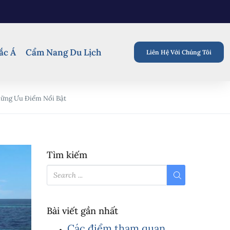
ắc Á
Cẩm Nang Du Lịch
Liên Hệ Với Chúng Tôi
hững Ưu Điểm Nổi Bật
Tìm kiếm
Bài viết gần nhất
Các điểm tham quan