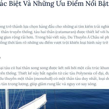
ác Biệt Và Những Ưu Điểm Nổi Bật
hóng trở thành lựa chọn hàng đầu cho những ai tìm kiếm trải ngh
thân truyền thống, tàu hai thân (catamaran) được thiết kế với h
ng gian rộng rãi hơn. Trong bài viết này,
Du Thuyền Á Châu
sẽ ph
đồng thời làm rõ những ưu điểm vượt trội khiến loại hình này trở
?
loại tàu có hai thân song song được kết nối bởi một cấu trúc khun
ền thống. Thiết kế này bắt nguồn từ các tàu Polynesia cổ đại, đ
i du thuyền một thân (monohull) có một thân tàu duy nhất, loại 
 tán trọng lượng, giúp giảm rung lắc và nguy cơ say sóng.