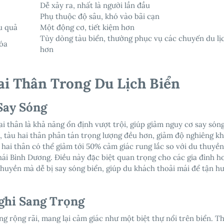
Dễ xảy ra, nhất là người lần đầu
Phụ thuộc độ sâu, khó vào bãi cạn
u quả
Một động cơ, tiết kiệm hơn
Tùy dòng tàu biển, thường phục vụ các chuyến du lị
hóa
hơn
i Thân Trong Du Lịch Biển
 Say Sóng
 thân là khả năng ổn định vượt trội, giúp giảm nguy cơ say són
u, tàu hai thân phân tán trọng lượng đều hơn, giảm độ nghiêng kh
n hai thân có thể giảm tới 50% cảm giác rung lắc so với du thuyề
ái Bình Dương. Điều này đặc biệt quan trọng cho các gia đình h
 thuyền mà dễ bị say sóng biển, giúp du khách thoải mái để tận h
ghi Sang Trọng
ng rộng rãi, mang lại cảm giác như một biệt thự nổi trên biển. Th