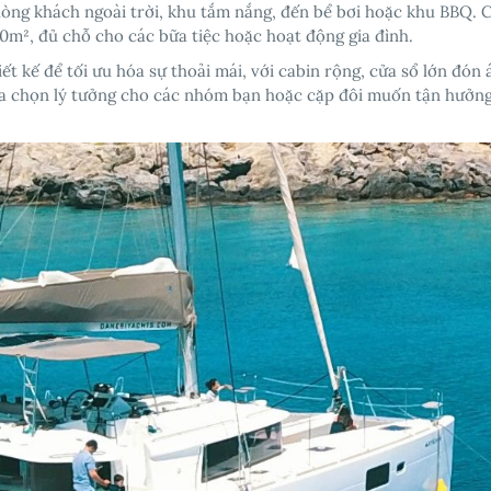
hòng khách ngoài trời, khu tắm nắng, đến bể bơi hoặc khu BBQ. 
0m², đủ chỗ cho các bữa tiệc hoặc hoạt động gia đình.
ết kế để tối ưu hóa sự thoải mái, với cabin rộng, cửa sổ lớn đón
 lựa chọn lý tưởng cho các nhóm bạn hoặc cặp đôi muốn tận hưởn