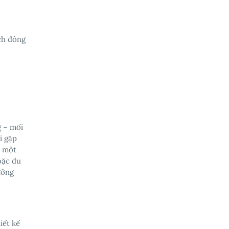
ch đông
g – mối
i gặp
n một
oặc du
ưởng
iết kế