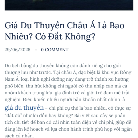
Giá Du Thuyền Châu Á Là Bao
Nhiêu? Có Đắt Không?
29/06/2025
0 COMMENT
Du lịch bằng du thuyền không còn dành riêng cho giới
thượng lưu như trước. Tại châu Á, đặc biệt là khu vực Đông
Nam Á, loại hình nghỉ dưỡng này đang trở thành xu hướng
phổ biến, thu hút không chỉ người có thu nhập cao mà cả
nhóm khách trung lưu, gia đình trẻ và giới trẻ đam mê trải
nghiệm. Điều khiến nhiều người băn khoăn nhất chính là
giá du thuyền
– chi phí cụ thể là bao nhiêu, có thực sự
“đắt đỏ” như lời đồn hay không? Bài viết sau đây
sẽ phân
tích chi tiết để bạn có cái nhìn toàn diện về chi phí, giúp dễ
dàng lên kế hoạch và lựa chọn hành trình phù hợp với ngân
sách cá nhân.