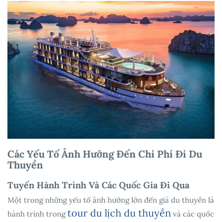
Các Yếu Tố Ảnh Hưởng Đến Chi Phí Đi Du
Thuyền
Tuyến Hành Trình Và Các Quốc Gia Đi Qua
Một trong những yếu tố ảnh hưởng lớn đến
giá du thuyền là
tour du lịch du thuyền
hành trình trong
và các quốc