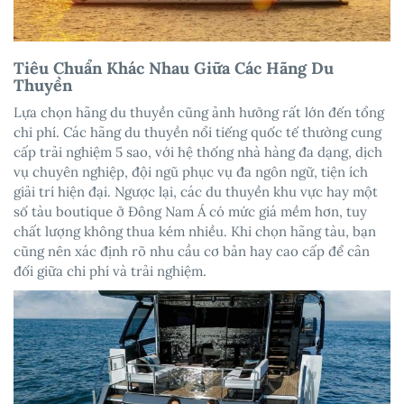
Tiêu Chuẩn Khác Nhau Giữa Các Hãng Du
Thuyền
Lựa chọn hãng du thuyền cũng ảnh hưởng rất lớn đến tổng
chi phí. Các hãng du thuyền nổi tiếng quốc tế thường cung
cấp trải nghiệm 5 sao, với hệ thống nhà hàng đa dạng, dịch
vụ chuyên nghiệp, đội ngũ phục vụ đa ngôn ngữ, tiện ích
giải trí hiện đại. Ngược lại, các du thuyền khu vực hay một
số tàu boutique ở Đông Nam Á có mức giá mềm hơn, tuy
chất lượng không thua kém nhiều. Khi chọn hãng tàu, bạn
cũng nên xác định rõ nhu cầu cơ bản hay cao cấp để cân
đối giữa chi phí và trải nghiệm.