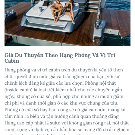
Giá Du Thuyền Theo Hạng Phòng Và Vị Trí
Cabin
Hạng phòng và vị trí cabin trên du thuyền là yếu tố then
chốt quyết định mức giá và trải nghiệm của bạn, với sự
chênh lệch đáng kể giữa các lựa chọn. Phòng nội thất
(inside cabin) là loại tiết kiệm nhất cho các chuyến ngắn
ngày, không có cửa sổ, phù hợp cho những ai muốn giảm
chi phí và dành thời gian ở các khu vực chung của tàu.
Phòng có cửa sổ hay ban công sẽ có giá cao hơn, mang lại
tầm nhìn ra biển và tận hưởng cảnh quan thoáng đãng.
Hạng cao cấp nhất là suite với không gian rộng rãi, nội thất
sang trọng và dịch vụ cá nhân hóa sẽ mang đến trải nghiệm