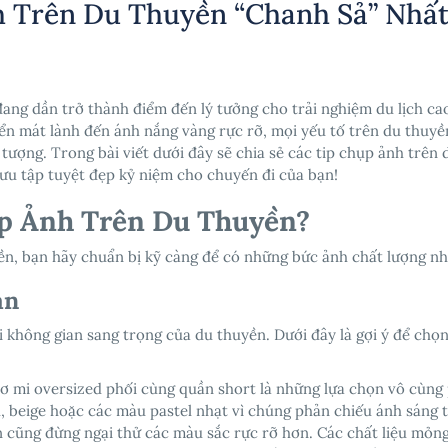
h Trên Du Thuyền “Chanh Sả” Nhấ
ang dần trở thành điểm đến lý tưởng cho trải nghiệm du lịch cao
ển mát lành đến ánh nắng vàng rực rỡ, mọi yếu tố trên du thuyề
ượng. Trong bài viết dưới đây
sẽ chia sẻ các tip chụp ảnh trên 
sưu tập tuyệt đẹp kỷ niệm cho chuyến đi của bạn!
ụp Ảnh Trên Du Thuyền?
ền, bạn hãy chuẩn bị kỹ càng để có những bức ảnh chất lượng nh
an
 không gian sang trọng của du thuyền. Dưới đây là gợi ý để chọn
 sơ mi oversized phối cùng quần short là những lựa chọn vô cùng
, beige hoặc các màu pastel nhạt vì chúng phản chiếu ánh sáng t
 cũng đừng ngại thử các màu sắc rực rỡ hơn. Các chất liệu mỏn