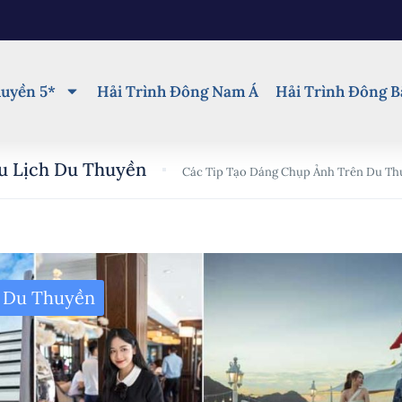
uyền 5*
Hải Trình Đông Nam Á
Hải Trình Đông B
u Lịch Du Thuyền
Các Tip Tạo Dáng Chụp Ảnh Trên Du Th
 Du Thuyền