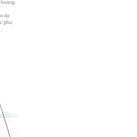
 choàng,
on da
ác phụ