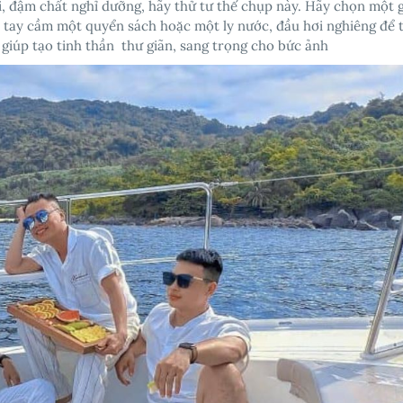
, đậm chất nghỉ dưỡng, hãy thử tư thế chụp này. Hãy chọn một 
 tay cầm một quyển sách hoặc một ly nước, đầu hơi nghiêng để 
giúp tạo tinh thần thư giãn, sang trọng cho bức ảnh