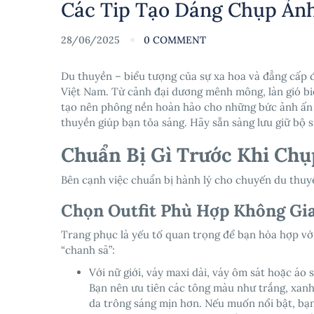
Các Tip Tạo Dáng Chụp Ản
28/06/2025
0 COMMENT
Du thuyền – biểu tượng của sự xa hoa và đẳng cấp đ
Việt Nam. Từ cảnh đại dương mênh mông, làn gió bi
tạo nên phông nền hoàn hảo cho những bức ảnh ấn t
thuyền giúp bạn tỏa sáng. Hãy sẵn sàng lưu giữ bộ 
Chuẩn Bị Gì Trước Khi Ch
Bên cạnh việc chuẩn bị hành lý cho chuyến du thuy
Chọn Outfit Phù Hợp Không Gi
Trang phục là yếu tố quan trọng để bạn hòa hợp với
“chanh sả”:
Với nữ giới, váy maxi dài, váy ôm sát hoặc áo
Bạn nên ưu tiên các tông màu như trắng, xanh
da trông sáng mịn hơn. Nếu muốn nổi bật, bạn