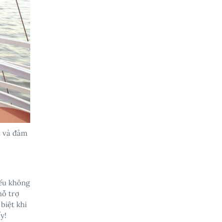
c và đảm
Nếu không
hỗ trợ
biệt khi
y!