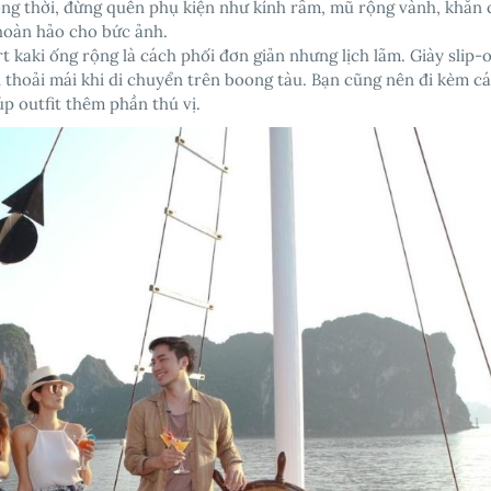
ồng thời, đừng quên phụ kiện như kính râm, mũ rộng vành, khăn
hoàn hảo cho bức ảnh.
t kaki ống rộng là cách phối đơn giản nhưng lịch lãm. Giày slip-
n thoải mái khi di chuyển trên boong tàu. Bạn cũng nên đi kèm c
úp outfit thêm phần thú vị.