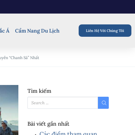
ắc Á
Cẩm Nang Du Lịch
Liên Hệ Với Chúng Tôi
uyền “Chanh Sả” Nhất
Tìm kiếm
Bài viết gần nhất
Các điểm tham quan