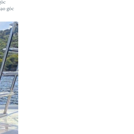
góc
tạo góc