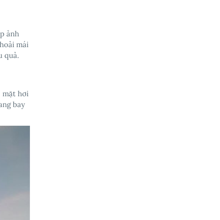
ụp ảnh
thoải mái
u quả.
, mặt hơi
đang bay