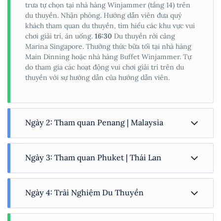
trưa tự chọn tại nhà hàng Winjammer (tầng 14) trên
du thuyền. Nhận phòng. Hướng dẫn viên đưa quý
khách tham quan du thuyền, tìm hiểu các khu vực vui
chơi giải trí, ăn uống.
16:30
Du thuyền rời cảng
Marina Singapore. Thưởng thức bữa tối tại nhà hàng
Main Dinning hoặc nhà hàng Buffet Winjammer. Tự
do tham gia các hoạt động vui chơi giải trí trên du
thuyền với sự hướng dẫn của hướng dẫn viên.
Ngày 2: Tham quan Penang | Malaysia
Tận hưởng bữa sáng tại nhà hàng buffet Winjammer
Ngày 3: Tham quan Phuket | Thái Lan
tầng 14. Quý khách tham gia các hoạt động vui chơi
giải trí trên du thuyền.
12:00
Dùng bữa trưa.
14:30
Du
thuyền cập cảng Penang. Xe đón và đưa Quý khách
08:00
Du thuyền đến Phuket, Thái Lan. Sau khi dùng
tham quan:
Ngày 4: Trải Nghiệm Du Thuyền
bữa sáng trên du thuyền,đoàn di chuyển xuống cảng,
xe đón đoàn tham quan hòn đảo thiên đường:
Thưởng ngoạn nghệ thuật đường
Phố Street
Art
.
Tự do trải nghiệm các hoạt động vui chơi giải trí trên
Phố cổ Phuket
- Góc phố mang sắc màu nhộn