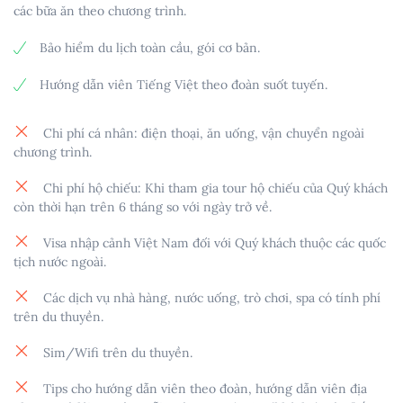
các bữa ăn theo chương trình.
20:45
đáp chuyến bay
VN656
khởi hành về TP.
Hồ Chí Minh.
22:00
đến sân bay Tân Sơn Nhất.
Bảo hiểm du lịch toàn cầu, gói cơ bản.
Kết thúc chuyến đi và hẹn gặp lại quý khách.
Hướng dẫn viên Tiếng Việt theo đoàn suốt tuyến.
Chi phí cá nhân: điện thoại, ăn uống, vận chuyển ngoài
chương trình.
Chi phí hộ chiếu: Khi tham gia tour hộ chiếu của Quý khách
còn thời hạn trên 6 tháng so với ngày trở về.
Visa nhập cảnh Việt Nam đối với Quý khách thuộc các quốc
tịch nước ngoài.
Các dịch vụ nhà hàng, nước uống, trò chơi, spa có tính phí
trên du thuyền.
Sim/Wifi trên du thuyền.
Tips cho hướng dẫn viên theo đoàn, hướng dẫn viên địa