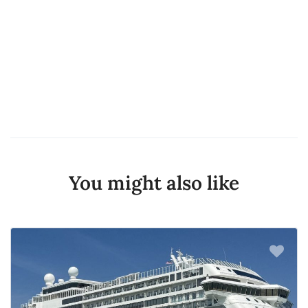
You might also like