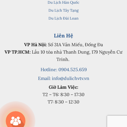
Du Lịch Hàn Quốc
Du Lịch Tây Tạng
Du Lịch Đài Loan
Liên Hệ
VP Hà Nội:
Số 31A Văn Miếu, Đống Đa
VP TP.HCM:
Lầu 10 tòa nhà Thanh Dung, 179 Nguyễn Cư
Trinh.
Hotline: 0904.525.659
Email:
info@dulichvtv.vn
Giờ Làm Việc:
T2 – T6: 8:30 – 17:30
T7: 8:30 – 12:30