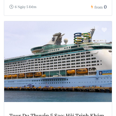
0
6 Ngày 5 Đêm
from
Tour Du Thuyền 5 Sao: Hải Trình Khám