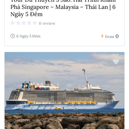
Phá Singapore – Malaysia – Thái Lan | 6
Ngày 5 Đêm
0 review
0
6 Ngày 5 Đêm
from