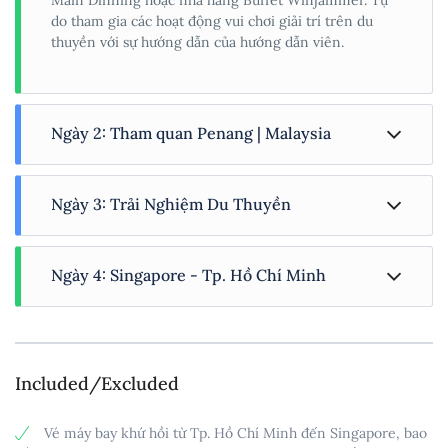
Main Dinning hoặc nhà hàng Buffet Winjammer. Tự
do tham gia các hoạt động vui chơi giải trí trên du
thuyền với sự hướng dẫn của hướng dẫn viên.
Ngày 2: Tham quan Penang | Malaysia
Quý khách dùng bữa sáng và bữa trưa trên du thuyền.
Ngày 3: Trải Nghiệm Du Thuyền
15:00
Du thuyền cập cảng Penang. Xe đón và đưa Quý
khách tham quan:
Tự do trải nghiệm các hoạt động vui chơi giải trí trên
Thưởng ngoạn nghệ thuật đường
Phố Street
Ngày 4: Singapore - Tp. Hồ Chí Minh
du thuyền Một buổi sáng thật đặc biệt và thư thái,
Art
.
cùng lên boong tàu thưởng thức không gian rộng mở,
Rainbow Skywalk Penang
là đài quan sát ngoài
hít khí trời, đón ánh bình minh cho một ngày mới. Sau
trời nằm trên tầng 68 của Komtar Tower, tòa
Dùng bữa sáng thư trên du thuyền
đó bạn thưởng thức bữa sáng tại nhà hàng tự chọn với
tháp cao nhất Penang. Nơi đây nổi tiếng với lối
07:30
làm thủ tục rời du thuyền. Xe đón và đưa đoàn
đa dạng các món ăn từ Á sang Âu. Tiếp theo bạn có
đi bộ bằng kính trong suốt, được mệnh danh là
tham quan:
Included/Excluded
thể dạo bộ mua sắm trên con phố nhộn nhịp nhất tại
"cầu thang cầu vồng" bởi thiết kế với những
tầng 5, hoặc tham gia các chương trình giải trí trên du
đường sọc màu sắc rực rỡ, mang đến cho du
Công viên Sư Tử Biển
(Merlion Park) – Chiêm
thuyền. Sau bữa trưa tại các nhà hàng tùy thích, bạn
khách trải nghiệm đi bộ trên không trung đầy
ngưỡng và chụp hình tượng Sư tử biển, biểu tượng
Vé máy bay khứ hồi từ Tp. Hồ Chí Minh đến Singapore, bao
có thể về phòng đánh một giấc. Sau giấc trưa dài bạn
ngoạn mục cùng tầm nhìn 360 độ tuyệt đẹp