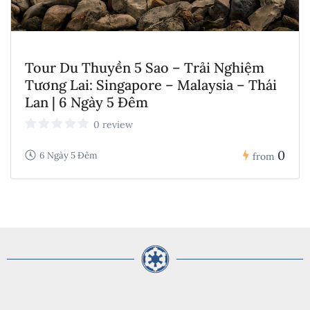
Tour Du Thuyền 5 Sao – Trải Nghiệm
Tương Lai: Singapore – Malaysia – Thái
Lan | 6 Ngày 5 Đêm
0 review
0
6 Ngày 5 Đêm
from