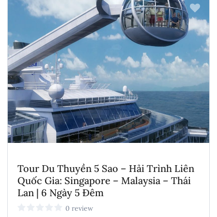
Tour Du Thuyền 5 Sao – Hải Trình Liên
Quốc Gia: Singapore – Malaysia – Thái
Lan | 6 Ngày 5 Đêm
0 review