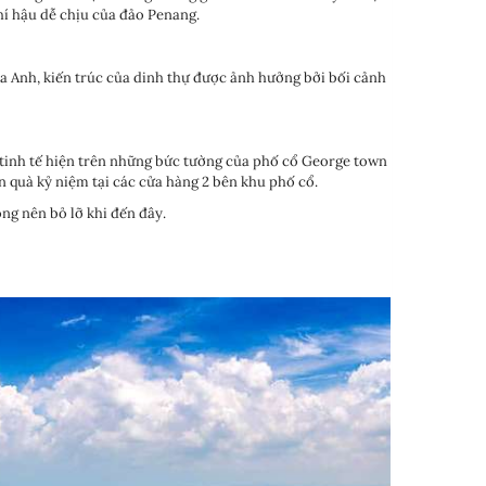
hí hậu dễ chịu của đảo Penang.
a Anh, kiến trúc của dinh thự được ảnh hưởng bởi bối cảnh
tinh tế hiện trên những bức tường của phố cổ George town
quà kỷ niệm tại các cửa hàng 2 bên khu phố cổ.
ng nên bỏ lỡ khi đến đây.