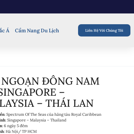
ắc Á
Cẩm Nang Du Lịch
Liên Hệ Với Chúng Tôi
 NGOẠN ĐÔNG NAM
 SINGAPORE –
LAYSIA – THÁI LAN
yền
: Spectrum Of The Seas của hãng tàu Royal Caribbean
ình
: Singapore – Malaysia – Thailand
an
: 6 ngày 5 đêm
nh
: Hà Nội/ TP HCM