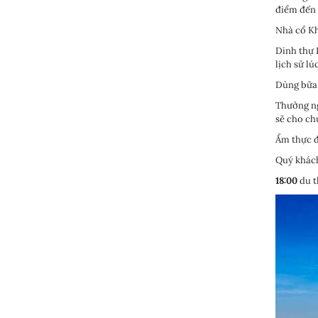
điểm đến 
Nhà cổ Kh
Dinh thự 
lịch sử lú
Dùng bữa 
Thưởng ng
sẽ cho ch
Ẩm thực đ
Quý khách
18:00
du t