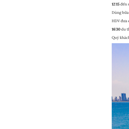
12:15
đến s
Dùng bữa 
HDV đưa q
16:30
du t
Quý khách