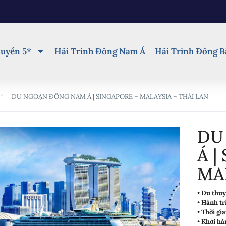
uyền 5*
Hải Trình Đông Nam Á
Hải Trình Đông B
DU NGOẠN ĐÔNG NAM Á | SINGAPORE – MALAYSIA – THÁI LAN
DU
Á |
MA
•
Du thu
•
Hành tr
•
Thời gi
•
Khởi hà