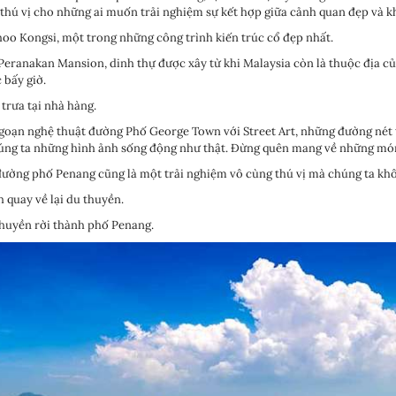
thú vị cho những ai muốn trải nghiệm sự kết hợp giữa cảnh quan đẹp và k
oo Kongsi, một trong những công trình kiến trúc cổ đẹp nhất.
Peranakan Mansion, dinh thự được xây từ khi Malaysia còn là thuộc địa củ
c bấy giờ.
trưa tại nhà hàng.
oạn nghệ thuật đường Phố George Town với Street Art, những đường nét 
úng ta những hình ảnh sống động như thật. Đừng quên mang về những món 
ường phố Penang cũng là một trải nghiệm vô cùng thú vị mà chúng ta khô
 quay về lại du thuyền.
huyền rời thành phố Penang.