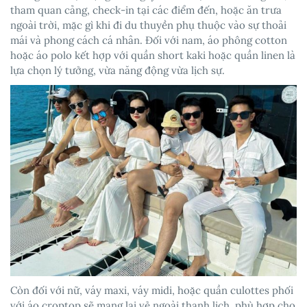
tham quan cảng, check-in tại các điểm đến, hoặc ăn trưa
ngoài trời, mặc gì khi đi du thuyền phụ thuộc vào sự thoải
mái và phong cách cá nhân. Đối với nam, áo phông cotton
hoặc áo polo kết hợp với quần short kaki hoặc quần linen là
lựa chọn lý tưởng, vừa năng động vừa lịch sự.
Còn đối với nữ, váy maxi, váy midi, hoặc quần culottes phối
với áo croptop sẽ mang lại vẻ ngoài thanh lịch, phù hợp cho