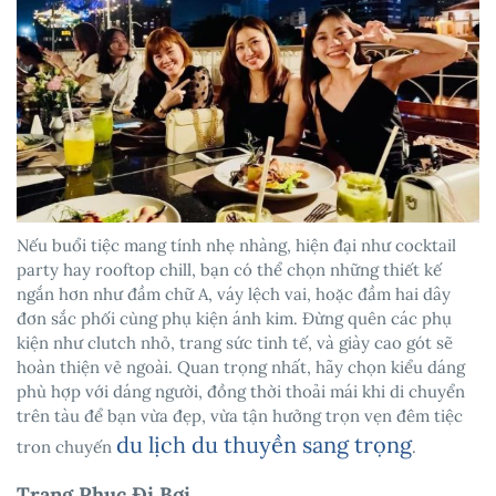
Nếu buổi tiệc mang tính nhẹ nhàng, hiện đại như cocktail
party hay rooftop chill, bạn có thể chọn những thiết kế
ngắn hơn như đầm chữ A, váy lệch vai, hoặc đầm hai dây
đơn sắc phối cùng phụ kiện ánh kim. Đừng quên các phụ
kiện như clutch nhỏ, trang sức tinh tế, và giày cao gót sẽ
hoàn thiện vẻ ngoài. Quan trọng nhất, hãy chọn kiểu dáng
phù hợp với dáng người, đồng thời thoải mái khi di chuyển
trên tàu để bạn vừa đẹp, vừa tận hưởng trọn vẹn đêm tiệc
du lịch du thuyền sang trọng
tron chuyến
.
Trang Phục Đi Bơi