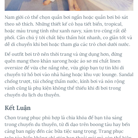
Nam giới có thể chọn quần bơi ngắn hoặc quần bơi bó sát
theo sở thích. Những thiết kế có họa tiết biển, tropical,
hoặc màu trung tính như xanh navy, xám tro cũng rất dễ
phối. Cần chú ý tới chất liệu thấm hút nhanh, co giãn tốt và
dễ di chuyển khi bơi hoặc tham gia các trò chơi dưới nước.
Để outfit bơi trở nên thời trang và ứng dụng hơn, đừng
quên mang theo khăn sarong hoặc áo sơ mi chất linen
oversize để vừa che nắng nhẹ, vừa giúp bạn tự tin khi di
chuyển từ hồ bơi vào nhà hàng hoặc khu vực lounge. Sandal
chống trượt, túi chống thấm nước, kính bơi và nón rộng
vành cũng là phụ kiện không thể thiếu khi đi bơi trong
chuyến du lịch du thuyền.
Kết Luận
Chọn trang phục phù hợp là chìa khóa để bạn tỏa sáng
trong chuyến du thuyền, từ đi dạo trên boong tàu hay bến
cảng ban ngày đến các bữa tiệc sang trọng. Trang phục
trên tàu biển không chỉ giúp bạn thoải mái mà còn thể hiện