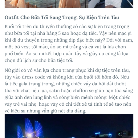
Outfit Cho Bữa Tối Sang Trọng, Sự Kiện Trên Tàu
Buổi tối trên du thuyền thường có các sự kiện trang trọng
như bữa tối tại nhà hàng 5 sao hoặc dạ tiệc. Vậy nên mặc gì
khi đi du thuyền trong những dịp đặc biệt này? Đối với nam,
một bộ vest tối màu, áo sơ mi trắng và cà vạt là lựa chọn
phổ biến. Áo sơ mi kết hợp quần tây và giày da cũng là lựa
chọn đủ lịch sự cho bữa tiệc tối.
Nữ giới có vô vàn lựa chọn trang phục khi dự tiệc trên tàu,
tùy vào dress code và không khí của buổi tối hôm đó. Nếu
là tiệc gala trang trọng, những chiếc váy dạ hội dài thướt
tha với chất liệu lụa, satin hoặc chiffon sẽ giúp bạn tỏa sáng
giữa ánh đèn lung linh và sóng biển mênh mông. Một chiếc
váy trễ vai nhẹ, hoặc váy có chi tiết xẻ tà tinh tế sẽ tạo nên
vẻ kiêu sa nhưng vẫn giữ nét dịu dàng.