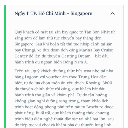
Ngày 1: TP. Hồ Chí Minh – Singapore
Quý khách có mặt tại sân bay quốc tế Tân Sơn Nhất từ
sáng sớm để làm thủ tục chuyến bay thẳng đến
Singapore. Sau khi hoàn tất thủ tục nhập cảnh tại sân
bay Changi, xe đưa đoàn đến cảng Marina Bay Cruise
Center để lên du thuyền Genting Dream – bắt đầu
hành trình du ngoạn biển Đông Nam Á.
Trên tàu, quý khách thưởng thức bữa trưa nhẹ tại nhà
hàng Lagoon với voucher ẩm thực Trung Hoa đặc
biệt, tự do lựa chọn món ăn yêu thích. Khoảng 13h00,
du thuyền chính thức rời cảng, quý khách bắt đầu
hành trình thư giãn và khám phá. Tự do tận hưởng
không gian nghỉ dưỡng sang trọng, tham khảo lịch
trình hoạt động phong phú trên tàu từ Brochure được
phát riêng. Buổi tối, quý khách thưởng thức chương
trình biểu diễn nghệ thuật đặc sắc tại nhà hát lớn, sau
đó tiếp tục vui chơi và khám phá du thuyền lung linh