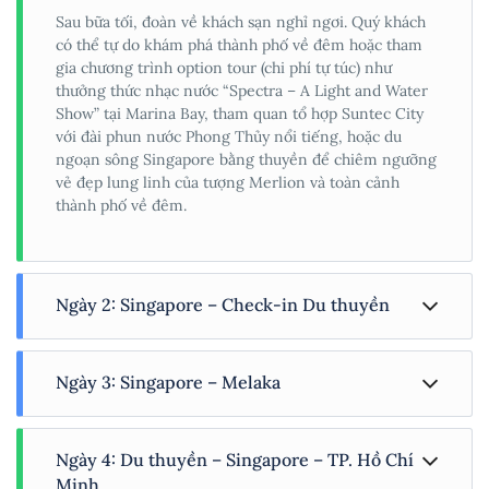
Sau bữa tối, đoàn về khách sạn nghỉ ngơi. Quý khách
có thể tự do khám phá thành phố về đêm hoặc tham
gia chương trình option tour (chi phí tự túc) như
thưởng thức nhạc nước “Spectra – A Light and Water
Show” tại Marina Bay, tham quan tổ hợp Suntec City
với đài phun nước Phong Thủy nổi tiếng, hoặc du
ngoạn sông Singapore bằng thuyền để chiêm ngưỡng
vẻ đẹp lung linh của tượng Merlion và toàn cảnh
thành phố về đêm.
Ngày 2: Singapore – Check-in Du thuyền
Sau bữa sáng tại khách sạn và làm thủ tục trả phòng,
Ngày 3: Singapore – Melaka
xe đưa đoàn tham quan các địa danh biểu tượng của
Singapore như công viên Sư tử Biển Merlion Park, tòa
nhà Quốc hội, nhà hát Victoria cổ kính và nhà hát
Buổi sáng, quý khách thức dậy sớm để ngắm bình
Esplanade với thiết kế độc đáo lấy cảm hứng từ quả
Ngày 4: Du thuyền – Singapore – TP. Hồ Chí
minh trên đại dương và dùng bữa sáng tại hệ thống
sầu riêng.
nhà hàng trên tàu. Đến khoảng 08h00, du thuyền cập
Minh