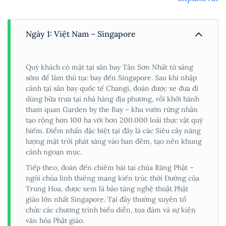
Ngày 1: Việt Nam – Singapore
Quý khách có mặt tại sân bay Tân Sơn Nhất từ sáng
sớm để làm thủ tục bay đến Singapore. Sau khi nhập
cảnh tại sân bay quốc tế Changi, đoàn được xe đưa đi
dùng bữa trưa tại nhà hàng địa phương, rồi khởi hành
tham quan Garden by the Bay – khu vườn rừng nhân
tạo rộng hơn 100 ha với hơn 200.000 loài thực vật quý
hiếm. Điểm nhấn đặc biệt tại đây là các Siêu cây năng
lượng mặt trời phát sáng vào ban đêm, tạo nên khung
cảnh ngoạn mục.
Tiếp theo, đoàn đến chiêm bái tại chùa Răng Phật –
ngôi chùa linh thiêng mang kiến trúc thời Đường của
Trung Hoa, được xem là bảo tàng nghệ thuật Phật
giáo lớn nhất Singapore. Tại đây thường xuyên tổ
chức các chương trình biểu diễn, tọa đàm và sự kiện
văn hóa Phật giáo.