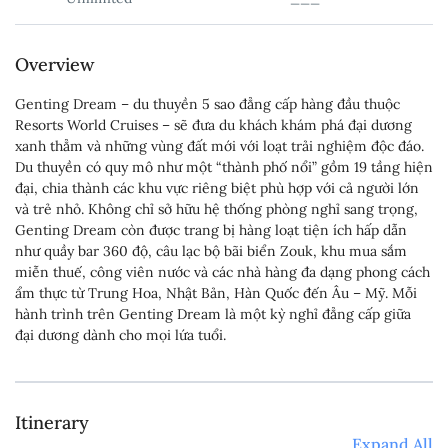
Overview
Genting Dream – du thuyền 5 sao đẳng cấp hàng đầu thuộc
Resorts World Cruises – sẽ đưa du khách khám phá đại dương
xanh thẳm và những vùng đất mới với loạt trải nghiệm độc đáo.
Du thuyền có quy mô như một “thành phố nổi” gồm 19 tầng hiện
đại, chia thành các khu vực riêng biệt phù hợp với cả người lớn
và trẻ nhỏ. Không chỉ sở hữu hệ thống phòng nghỉ sang trọng,
Genting Dream còn được trang bị hàng loạt tiện ích hấp dẫn
như quầy bar 360 độ, câu lạc bộ bãi biển Zouk, khu mua sắm
miễn thuế, công viên nước và các nhà hàng đa dạng phong cách
ẩm thực từ Trung Hoa, Nhật Bản, Hàn Quốc đến Âu – Mỹ. Mỗi
hành trình trên Genting Dream là một kỳ nghỉ đẳng cấp giữa
đại dương dành cho mọi lứa tuổi.
Itinerary
Expand All