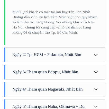
21:30
Quý khách có mặt tại sân bay Tân Sơn Nhất.
Hướng dẫn viên Du lịch Tầm Nhìn Việt đón quý khách
và làm thủ tục hàng không. Với những Quý khách tại
Hà Nội, chúng tôi cung cấp và hỗ trợ dịch vụ hàng
không để di chuyển vào Tp. Hồ Chí Minh.
Ngày 2: Tp. HCM – Fukuoka, Nhật Bản
00:25
đáp chuyến bay
VN350
đến Fukuoka, Nhật Bản.
Ngày 3: Tham quan Beppu, Nhật Bản
07:30
đến Fukuoka. Fukuoka chính là thủ phủ, là
thành phố lớn nhất đảo Kyushu và cũng chính là một
trong 6 thành phố lớn nhất của Nhật Bản. Tham quan:
Dùng bữa sáng tại khách sạn. Tham quan:
Beppu,
hay
Đền DAZAIFU
, Dazaifu Tenmangu là một trong
Ngày 4: Tham quan Nagasaki, Nhật Bản
còn mệnh danh là Địa ngục trần gian, là khu nghỉ
những ngôi đền nổi tiếng nhất ở Fukuoka, khuôn
dưỡng suối nước nóng lớn nhất ở miền tây Nhật Bản.
viên của ngôi đền được che phủ bởi rất nhiều cây mơ.
Mặc dù không để tắm nhưng tour tham quan nhưng
Dùng bữa sáng tại khách sạn. Tham quan: Nagasaki là
Mỗi năm vào giữa tháng Hai, dấu hiệu đầu tiên của
sẽ là một chuyến đi mãn nhãn. Dòng nước suối trứ
Ngày 5: Tham quan Naha, Okinawa – Du
một thành phố cảng sôi động đầy màu sắc và sự tinh
mùa xuân, cũng là lúc đền Dazaifu khoác lên chiếc áo